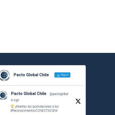
Pacto Global Chile
Seguir
Pacto Global Chile
@pactoglobal
·
6 Ago
¡Abiertas las postulaciones a los
#ReconocimientosCONECTA2026
!