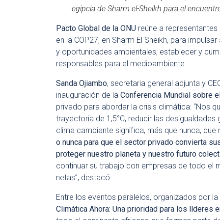
egipcia de Sharm el-Sheikh para el encuent
Pacto Global de la ONU
reúne a representantes 
en la COP27, en Sharm El Sheikh, para impulsar a
y oportunidades ambientales, establecer y cump
responsables para el medioambiente.
Sanda Ojiambo
, secretaria general adjunta y C
inauguración de la
Conferencia Mundial sobre el
privado para abordar la crisis climática: “No
trayectoria de 1,5
°
C, reducir las desigualdades
clima cambiante significa, más que nunca, qu
o nunca para que el sector privado convierta 
proteger nuestro planeta y nuestro futuro colect
continuar su trabajo con empresas de todo el m
netas”, destacó.
Entre los eventos paralelos, organizados por la
Climática Ahora: Una prioridad para los l
í
deres e