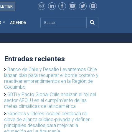
SLETTER
Search
S
AGENDA
Entradas recientes
Banco de Chile y Desafío Levantemos Chile
lanzan plan para recuperar el borde costero y
reactivar emprendimientos en la Región de
Coquimbo
SBTi y Pacto Global Chile analizan el rol del
sector AFOLU en el cumplimiento de las
metas climáticas de latinoamérica
Expertos y líderes locales destacan rol
clave de alianza público-privada y definen
principales desafíos para mejorar la
educación en La Araucanía