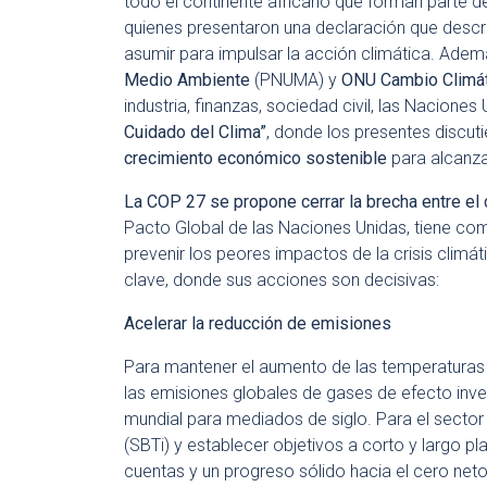
todo el continente africano que forman parte de
quienes presentaron una declaración que desc
asumir para impulsar la acción climática. Adem
Medio Ambiente
(PNUMA) y
ONU Cambio Climá
industria, finanzas, sociedad civil, las Naciones
Cuidado del Clima”
, donde
los presentes discut
crecimiento económico sostenible
para alcanza
La COP 27 se
propone
cerrar la brecha entre el
Pacto Global de las Naciones Unidas, tiene com
prevenir los peores impactos de la crisis climát
clave, donde sus acciones son decisivas:
Acelerar la
reducci
ó
n
de emisiones
Para mantener el aumento de las temperaturas 
las emisiones globales de gases de efecto inve
mundial para mediados de siglo. Para el sector p
(SBTi) y establecer objetivos a corto y largo pl
cuentas y un progreso sólido hacia el cero neto