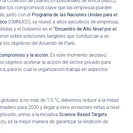
 la Coalición de L
íderes
Empresariales de África (ABLC),
ribe los compromisos clave que las empresas pueden
ás, junto con el
Programa de las Naciones Unidas para el
tico
(CMNUCC), se reunió a altos ejecutivos de empresas,
 Unidas y el Gobierno en el
“Encuentro de Alto Nivel por el
ieron sobre soluciones tangibles que conduzcan a un
r los objetivos del Acuerdo de París.
 compromiso y la acción.
En este momento decisivo,
o objetivo acelerar la acción del sector privado para
ica, para lo cual la organización trabaja en aspectos
globales a no más de 1,5 °C, debemos reducir a la mitad
rnadero para 2030 y llegar a cero emisiones netas a nivel
rivado, unirse a la
iniciativa
Science Based Targets
azo, es la mejor manera de garantizar la rendición de
.