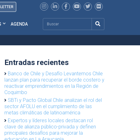
SLETTER
Search
S
AGENDA
Entradas recientes
Banco de Chile y Desafío Levantemos Chile
lanzan plan para recuperar el borde costero y
reactivar emprendimientos en la Región de
Coquimbo
SBTi y Pacto Global Chile analizan el rol del
sector AFOLU en el cumplimiento de las
metas climáticas de latinoamérica
Expertos y líderes locales destacan rol
clave de alianza público-privada y definen
principales desafíos para mejorar la
educación en La Araucanía