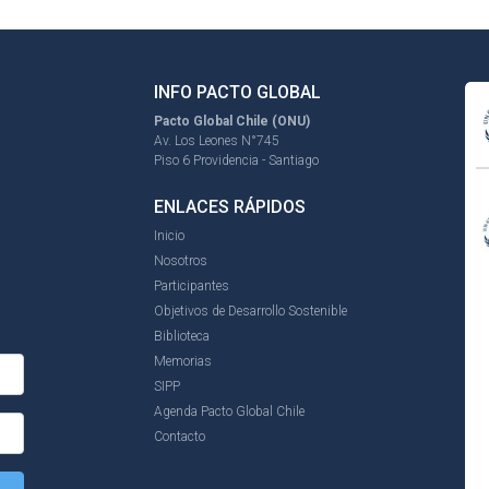
INFO PACTO GLOBAL
Pacto Global Chile (ONU)
Av. Los Leones N°745
Piso 6 Providencia - Santiago
ENLACES RÁPIDOS
Inicio
Nosotros
Participantes
Objetivos de Desarrollo Sostenible
Biblioteca
Memorias
SIPP
Agenda Pacto Global Chile
Contacto