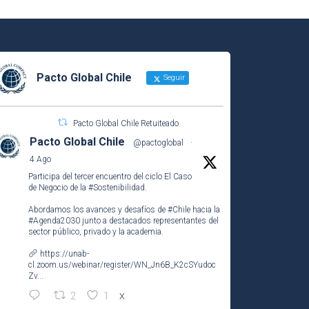
Pacto Global Chile
Seguir
Pacto Global Chile Retuiteado
Pacto Global Chile
@pactoglobal
·
4 Ago
Participa del tercer encuentro del ciclo El Caso
de Negocio de la
#Sostenibilidad
.
Abordamos los avances y desafíos de
#Chile
hacia la
#Agenda2030
junto a destacados representantes del
sector público, privado y la academia.
https://unab-
cl.zoom.us/webinar/register/WN_Jn6B_K2cSYudoc
Zv...
2
1
X