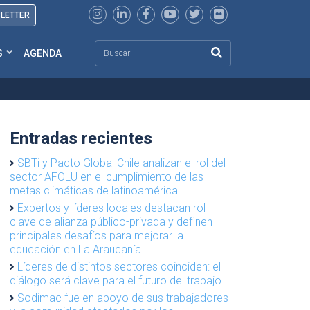
SLETTER
Search
S
AGENDA
Entradas recientes
SBTi y Pacto Global Chile analizan el rol del
sector AFOLU en el cumplimiento de las
metas climáticas de latinoamérica
Expertos y líderes locales destacan rol
clave de alianza público-privada y definen
principales desafíos para mejorar la
educación en La Araucanía
Líderes de distintos sectores coinciden: el
diálogo será clave para el futuro del trabajo
Sodimac fue en apoyo de sus trabajadores