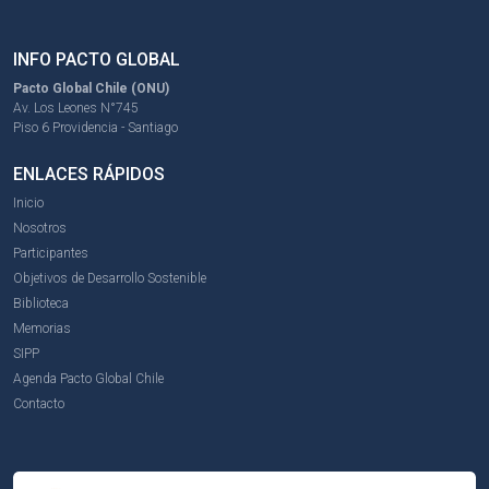
INFO PACTO GLOBAL
Pacto Global Chile (ONU)
Av. Los Leones N°745
Piso 6 Providencia - Santiago
ENLACES RÁPIDOS
Inicio
Nosotros
Participantes
Objetivos de Desarrollo Sostenible
Biblioteca
Memorias
SIPP
Agenda Pacto Global Chile
Contacto