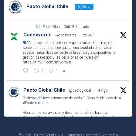
Pacto Global Chile
Seguir
Pacto Global Chile Retuiteado
Codexverde
@codexverde
·
29 Jul
"Cada vez más directorios y gerencias entienden que la
sostenibilidad no puede quedar encapsulada en un área
especializada: debe ser parte de la estrategia corporativa, la
gestión de riesgos y las decisiones de inversión"
https://tinyurl.com/mr3brs98
1
1
X
Pacto Global Chile
@pactoglobal
·
4 Ago
Participa del tercer encuentro del ciclo El Caso de Negocio de la
#Sostenibilidad
.
Abordamos los avances y desafíos de
#Chile
hacia la
#Agenda2030
junto a destacados representantes del sector
público, privado y la academia.
https://unab-
© 2026 - Pacto Global ONU | Empresas | Desarrollo Sostenible