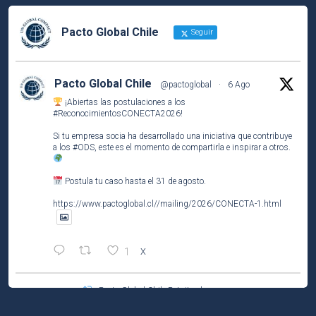
Pacto Global Chile
Seguir
Pacto Global Chile
@pactoglobal
·
6 Ago
¡Abiertas las postulaciones a los
#ReconocimientosCONECTA2026
!
Si tu empresa socia ha desarrollado una iniciativa que contribuye
a los
#ODS
, este es el momento de compartirla e inspirar a otros.
Postula tu caso hasta el 31 de agosto.
https://www.pactoglobal.cl//mailing/2026/CONECTA-1.html
1
X
Pacto Global Chile Retuiteado
Pacto Global Chile
@pactoglobal
·
4 Ago