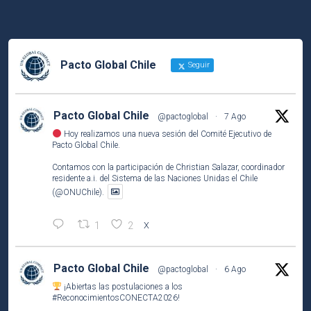
Pacto Global Chile
Seguir
Pacto Global Chile
@pactoglobal
·
7 Ago
Hoy realizamos una nueva sesión del Comité Ejecutivo de
Pacto Global Chile.
Contamos con la participación de Christian Salazar, coordinador
residente a.i. del Sistema de las Naciones Unidas el Chile
(@ONUChile).
1
2
X
Pacto Global Chile
@pactoglobal
·
6 Ago
¡Abiertas las postulaciones a los
#ReconocimientosCONECTA2026
!