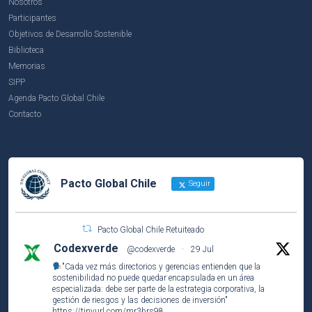
Nosotros
Participantes
Objetivos de Desarrollo Sostenible
Biblioteca
Memorias
SIPP
Agenda Pacto Global Chile
Contacto
Pacto Global Chile
Seguir
Pacto Global Chile Retuiteado
Codexverde
@codexverde
·
29 Jul
"Cada vez más directorios y gerencias entienden que la
sostenibilidad no puede quedar encapsulada en un área
especializada: debe ser parte de la estrategia corporativa, la
gestión de riesgos y las decisiones de inversión"
https://tinyurl.com/mr3brs98