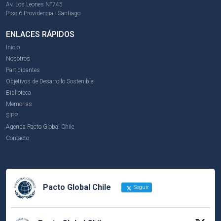
Av. Los Leones N°745
Piso 6 Providencia - Santiago
ENLACES RÁPIDOS
Inicio
Nosotros
Participantes
Objetivos de Desarrollo Sostenible
Biblioteca
Memorias
SIPP
Agenda Pacto Global Chile
Contacto
Pacto Global Chile
Seguir