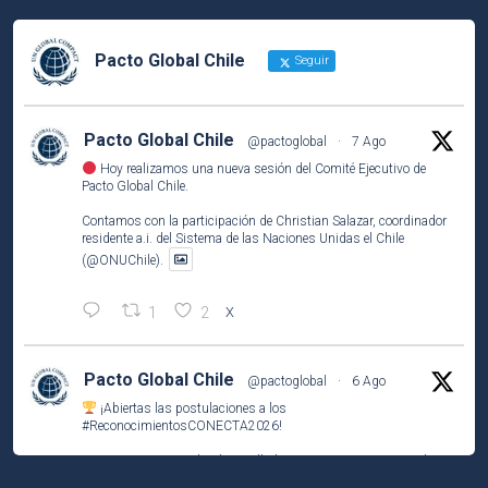
Pacto Global Chile
Seguir
Pacto Global Chile
@pactoglobal
·
7 Ago
Hoy realizamos una nueva sesión del Comité Ejecutivo de
Pacto Global Chile.
Contamos con la participación de Christian Salazar, coordinador
residente a.i. del Sistema de las Naciones Unidas el Chile
(@ONUChile).
1
2
X
Pacto Global Chile
@pactoglobal
·
6 Ago
¡Abiertas las postulaciones a los
#ReconocimientosCONECTA2026
!
Si tu empresa socia ha desarrollado una iniciativa que contribuye
a los
#ODS
, este es el momento de compartirla e inspirar a otros.