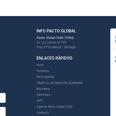
INFO PACTO GLOBAL
Pacto Global Chile (ONU)
Av. Los Leones N°745
Piso 6 Providencia - Santiago
ENLACES RÁPIDOS
Inicio
Nosotros
Participantes
Objetivos de Desarrollo Sostenible
Biblioteca
Memorias
SIPP
Agenda Pacto Global Chile
Contacto