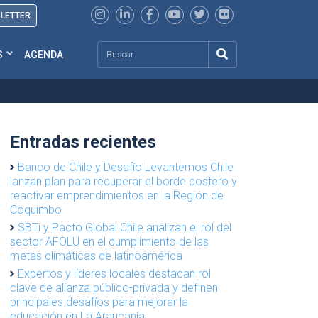
SLETTER
Search
S
AGENDA
Entradas recientes
Banco de Chile y Desafío Levantemos Chile
lanzan plan para recuperar el borde costero y
reactivar emprendimientos en la Región de
Coquimbo
SBTi y Pacto Global Chile analizan el rol del
sector AFOLU en el cumplimiento de las
metas climáticas de latinoamérica
Expertos y líderes locales destacan rol
clave de alianza público-privada y definen
principales desafíos para mejorar la
educación en La Araucanía