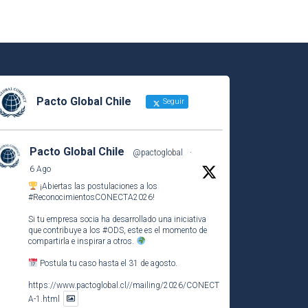
Pacto Global Chile
Seguir
Pacto Global Chile
@pactoglobal
·
6 Ago
¡Abiertas las postulaciones a los
#ReconocimientosCONECTA2026
!
Si tu empresa socia ha desarrollado una iniciativa
que contribuye a los
#ODS
, este es el momento de
compartirla e inspirar a otros.
Postula tu caso hasta el 31 de agosto.
https://www.pactoglobal.cl//mailing/2026/CONECT
A-1.html