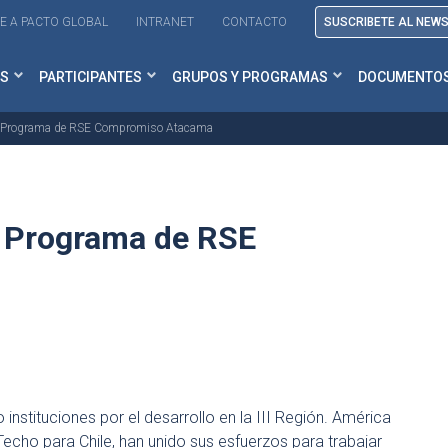
E A PACTO GLOBAL
INTRANET
CONTACTO
SUSCRIBETE AL NEW
S
PARTICIPANTES
GRUPOS Y PROGRAMAS
DOCUMENTO
na Programa de RSE Compromiso Atacama
a Programa de RSE
 instituciones por el desarrollo en la III Región. América
 Techo para Chile, han unido sus esfuerzos para trabajar