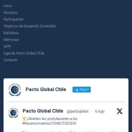
Inicio
Nosotros
Participantes
Objetivos de Desarrollo Sostenible
Biblioteca
Memorias
SIPP
Agenda Pacto Global Chile
Contacto
Pacto Global Chile
Seguir
Pacto Global Chile
@pactoglobal
·
6 Ago
¡Abiertas las postulaciones a los
#ReconocimientosCONECTA2026
!