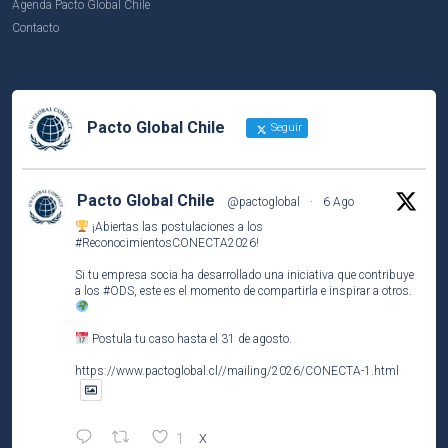
Agenda Pacto Global Chile
Contacto
Pacto Global Chile
Seguir
Pacto Global Chile
@pactoglobal
·
6 Ago
¡Abiertas las postulaciones a los
#ReconocimientosCONECTA2026
!
Si tu empresa socia ha desarrollado una iniciativa que contribuye
a los
#ODS
, este es el momento de compartirla e inspirar a otros.
Postula tu caso hasta el 31 de agosto.
https://www.pactoglobal.cl//mailing/2026/CONECTA-1.html
1
X