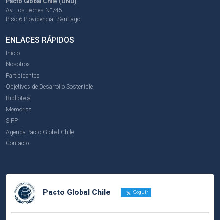
Pacto Global Chile (ONU)
Av. Los Leones N°745
Piso 6 Providencia - Santiago
ENLACES RÁPIDOS
Inicio
Nosotros
Participantes
Objetivos de Desarrollo Sostenible
Biblioteca
Memorias
SIPP
Agenda Pacto Global Chile
Contacto
Pacto Global Chile
Seguir