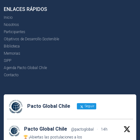
ENLACES RÁPIDOS
Inicio
Nosotros
Participantes
Objetivos de Desarrollo Sostenible
Biblioteca
Memorias
SIPP
Agenda Pacto Global Chile
Contacto
Pacto Global Chile
Seguir
Pacto Global Chile
@pactoglobal
·
14h
¡Abiertas las postulaciones a los