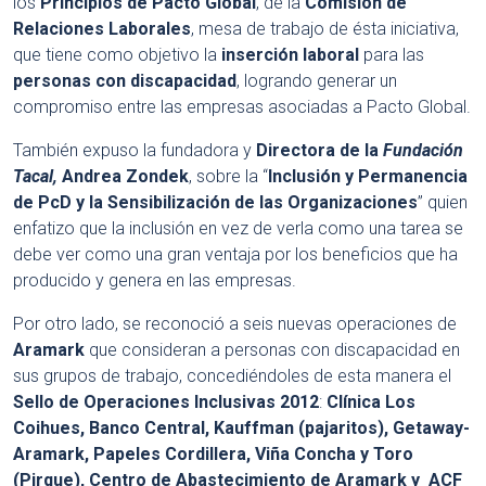
los
Principios de Pacto Global
, de la
Comisión de
Relaciones Laborales
, mesa de trabajo de ésta iniciativa,
que tiene como objetivo la
inserción laboral
para las
personas con discapacidad
, logrando generar un
compromiso entre las empresas asociadas a Pacto Global.
También expuso la fundadora y
Directora de la
Fundación
Tacal,
Andrea Zondek
, sobre la “
Inclusión y Permanencia
de PcD
y la Sensibilización
de las Organizaciones
” quien
enfatizo que la inclusión en vez de verla como una tarea se
debe ver como una gran ventaja por los beneficios que ha
producido y genera en las empresas.
Por otro lado, se reconoció a seis nuevas operaciones de
Aramark
que consideran a personas con discapacidad en
sus grupos de trabajo, concediéndoles de esta manera el
Sello de Operaciones Inclusivas 2012
:
Clínica Los
Coihues, Banco Central, Kauffman (pajaritos), Getaway-
Aramark, Papeles Cordillera, Viña Concha y Toro
(Pirque), Centro de Abastecimiento de Aramark y ACF