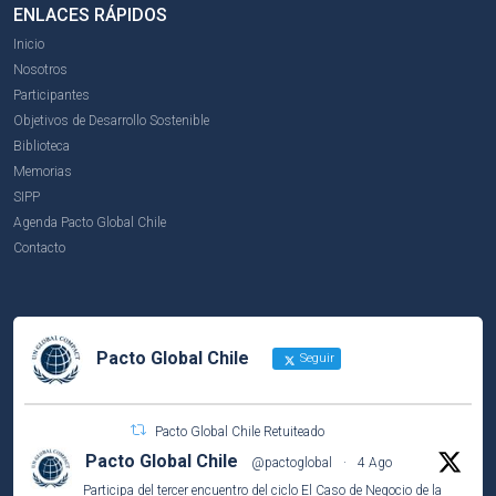
ENLACES RÁPIDOS
Inicio
Nosotros
Participantes
Objetivos de Desarrollo Sostenible
Biblioteca
Memorias
SIPP
Agenda Pacto Global Chile
Contacto
Pacto Global Chile
Seguir
Pacto Global Chile Retuiteado
Pacto Global Chile
@pactoglobal
·
4 Ago
Participa del tercer encuentro del ciclo El Caso de Negocio de la