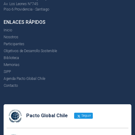
Av. Los Leones N°745
Piso 6 Providencia - Santiago
ENLACES RÁPIDOS
Inicio
Nosotros
Participantes
Objetivos de Desarrollo Sostenible
Biblioteca
Memorias
SIPP
Agenda Pacto Global Chile
Contacto
Pacto Global Chile
Seguir