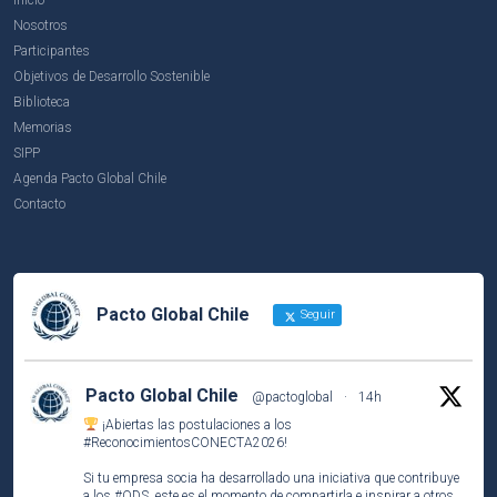
Nosotros
Participantes
Objetivos de Desarrollo Sostenible
Biblioteca
Memorias
SIPP
Agenda Pacto Global Chile
Contacto
Pacto Global Chile
Seguir
Pacto Global Chile
@pactoglobal
·
14h
¡Abiertas las postulaciones a los
#ReconocimientosCONECTA2026
!
Si tu empresa socia ha desarrollado una iniciativa que contribuye
a los
#ODS
, este es el momento de compartirla e inspirar a otros.