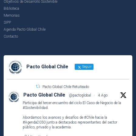
Objetivos de Desarrollo Sostenible
Biblioteca
Memorias
SIPP
Agenda Pacto Global Chile
Contacto
Pacto Global Chile
Seguir
Pacto Global Chile Retuiteado
Pacto Global Chile
@pactoglobal
·
4 Ago
Participa del tercer encuentro del ciclo El Caso de Negocio de la
#Sostenibilidad
.
Abordamos los avances y desafíos de
#Chile
hacia la
#Agenda2030
junto a destacados representantes del sector
público, privado y la academia.