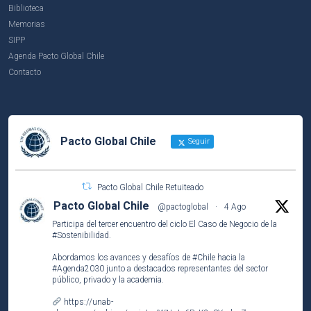
Biblioteca
Memorias
SIPP
Agenda Pacto Global Chile
Contacto
Pacto Global Chile
Seguir
Pacto Global Chile Retuiteado
Pacto Global Chile
@pactoglobal
·
4 Ago
Participa del tercer encuentro del ciclo El Caso de Negocio de la
#Sostenibilidad
.
Abordamos los avances y desafíos de
#Chile
hacia la
#Agenda2030
junto a destacados representantes del sector
público, privado y la academia.
https://unab-