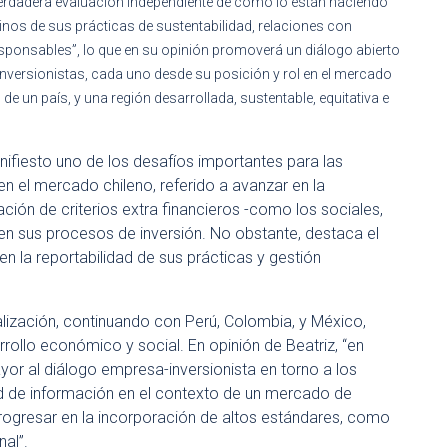
verdadera evaluación independiente de cómo lo están haciendo
inos de sus prácticas de sustentabilidad, relaciones con
esponsables”, lo que en su opinión promoverá un diálogo abierto
nversionistas, cada uno desde su posición y rol en el mercado
de un país, y una región desarrollada, sustentable, equitativa e
ifiesto uno de los desafíos importantes para las
en el mercado chileno, referido a avanzar en la
ción de criterios extra financieros -como los sociales,
en sus procesos de inversión. No obstante, destaca el
n la reportabilidad de sus prácticas y gestión
alización, continuando con Perú, Colombia, y México,
ollo económico y social. En opinión de Beatriz, “en
r al diálogo empresa-inversionista en torno a los
d de información en el contexto de un mercado de
rogresar en la incorporación de altos estándares, como
nal”.