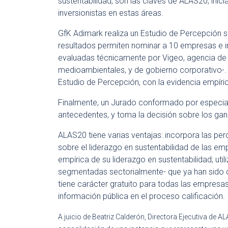
sustentabilidad, son las claves de ALAS20, inic
inversionistas en estas áreas.
GfK Adimark realiza un Estudio de Percepción 
resultados permiten nominar a 10 empresas e in
evaluadas técnicamente por Vigeo, agencia de ca
medioambientales, y de gobierno corporativo-. 
Estudio de Percepción, con la evidencia empíri
Finalmente, un Jurado conformado por especiali
antecedentes, y toma la decisión sobre los ga
ALAS20 tiene varias ventajas: incorpora las pe
sobre el liderazgo en sustentabilidad de las e
empírica de su liderazgo en sustentabilidad; ut
segmentadas sectorialmente- que ya han sido ca
tiene carácter gratuito para todas las empresas
información pública en el proceso calificación.
A juicio de Beatriz Calderón, Directora Ejecutiva de 