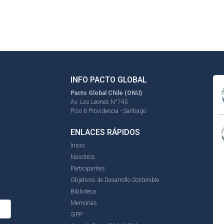
INFO PACTO GLOBAL
Pacto Global Chile (ONU)
Av. Los Leones N°745
Piso 6 Providencia - Santiago
ENLACES RÁPIDOS
Inicio
Nosotros
Participantes
Objetivos de Desarrollo Sostenible
Biblioteca
Memorias
SIPP