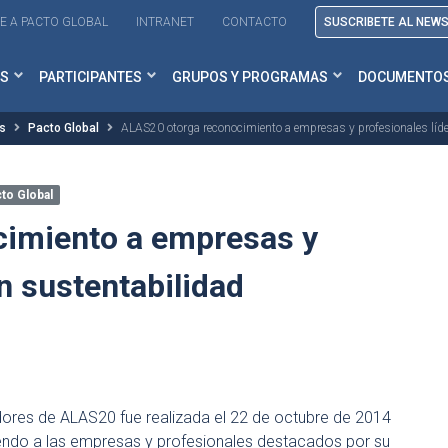
E A PACTO GLOBAL
INTRANET
CONTACTO
SUSCRIBETE AL NEW
S
PARTICIPANTES
GRUPOS Y PROGRAMAS
DOCUMENTO
as
Pacto Global
ALAS20 otorga reconocimiento a empresas y profesionales líde
to Global
imiento a empresas y
n sustentabilidad
res de ALAS20 fue realizada el 22 de octubre de 2014
iendo a las empresas y profesionales destacados por su