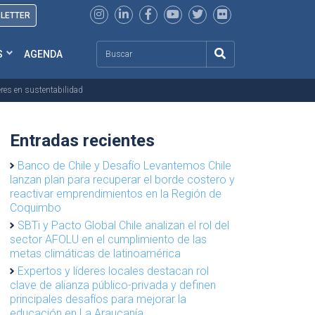
SLETTER
Search
S
AGENDA
res en sustentabilidad
Entradas recientes
Banco de Chile y Desafío Levantemos Chile
lanzan plan para recuperar el borde costero y
reactivar emprendimientos en la Región de
Coquimbo
SBTi y Pacto Global Chile analizan el rol del
sector AFOLU en el cumplimiento de las
metas climáticas de latinoamérica
Expertos y líderes locales destacan rol
clave de alianza público-privada y definen
principales desafíos para mejorar la
educación en La Araucanía