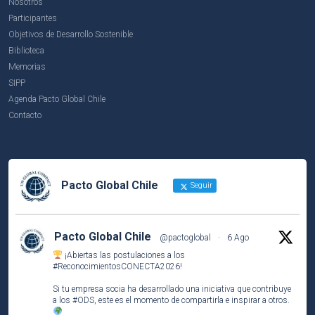
Nosotros
Participantes
Objetivos de Desarrollo Sostenible
Biblioteca
Memorias
SIPP
Agenda Pacto Global Chile
Contacto
Pacto Global Chile
Seguir
Pacto Global Chile
@pactoglobal
·
6 Ago
¡Abiertas las postulaciones a los
#ReconocimientosCONECTA2026
!
Si tu empresa socia ha desarrollado una iniciativa que contribuye
a los
#ODS
, este es el momento de compartirla e inspirar a otros.