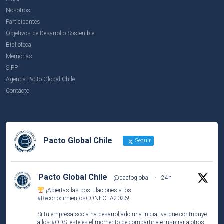
Nosotros
Participantes
Objetivos de Desarrollo Sostenible
Biblioteca
Memorias
SIPP
Agenda Pacto Global Chile
Contacto
Pacto Global Chile
Seguir
Pacto Global Chile
@pactoglobal
·
24h
¡Abiertas las postulaciones a los
#ReconocimientosCONECTA2026
!
Si tu empresa socia ha desarrollado una iniciativa que contribuye
a los
#ODS
, este es el momento de compartirla e inspirar a otros.