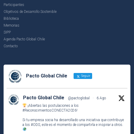
Participantes
Objetivos de Desarrollo Sostenible
Biblioteca
Memorias
SIPP
Agenda Pacto Global Chile
Contacto
Pacto Global Chile
Seguir
Pacto Global Chile
@pactoglobal
·
6 Ago
¡Abiertas las postulaciones a los
#ReconocimientosCONECTA2026
!
Si tu empresa socia ha desarrollado una iniciativa que contribuye
a los
#ODS
, este es el momento de compartirla e inspirar a otros.