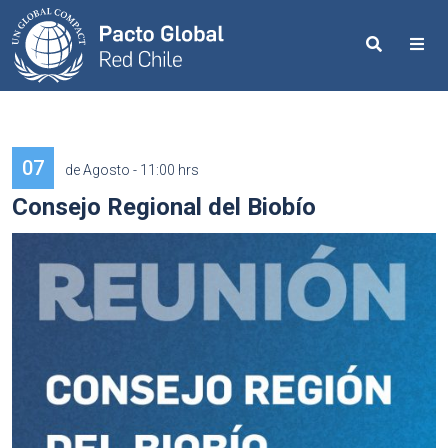
Search
Me
07
de Agosto - 11:00 hrs
Consejo Regional del Biobío