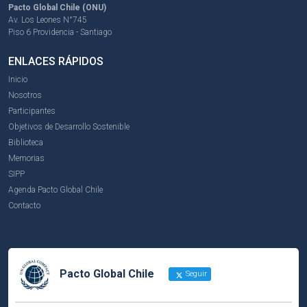
Pacto Global Chile (ONU)
Av. Los Leones N°745
Piso 6 Providencia - Santiago
ENLACES RÁPIDOS
Inicio
Nosotros
Participantes
Objetivos de Desarrollo Sostenible
Biblioteca
Memorias
SIPP
Agenda Pacto Global Chile
Contacto
Pacto Global Chile
Seguir