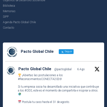
Objetivos de Desarrollo Sostenible
Biblioteca
Memorias
SIPP
Agenda Pacto Global Chile
Contacto
Pacto Global Chile
Seguir
Pacto Global Chile
@pactoglobal
·
6 Ago
¡Abiertas las postulaciones a los
#ReconocimientosCONECTA2026
!
Si tu empresa socia ha desarrollado una iniciativa que contribuye
a los
#ODS
, este es el momento de compartirla e inspirar a otros.
Postula tu caso hasta el 31 de agosto.