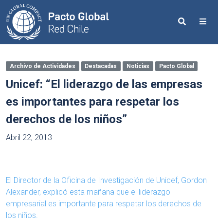
Search
Me
Archivo de Actividades
Destacadas
Noticias
Pacto Global
Unicef: “El liderazgo de las empresas
es importantes para respetar los
derechos de los niños”
Abril 22, 2013
El Director de la Oficina de Investigación de Unicef, Gordon
Alexander, explicó esta mañana que el liderazgo
empresarial es importante para respetar los derechos de
los niños.