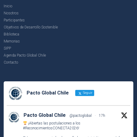
Inicio
Nosotros
Participantes
Objetivos de Desarrollo Sostenible
Biblioteca
Memorias
SIPP
Agenda Pacto Global Chile
Contacto
Pacto Global Chile
Seguir
Pacto Global Chile
@pactoglobal
·
17h
¡Abiertas las postulaciones a los
#ReconocimientosCONECTA2026
!