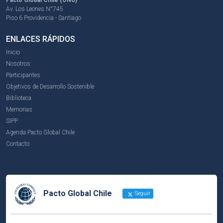
Av. Los Leones N°745
Piso 6 Providencia - Santiago
ENLACES RÁPIDOS
Inicio
Nosotros
Participantes
Objetivos de Desarrollo Sostenible
Biblioteca
Memorias
SIPP
Agenda Pacto Global Chile
Contacto
Pacto Global Chile
Seguir