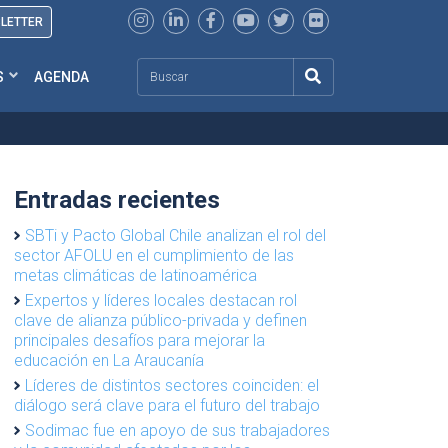
SLETTER
Search
S
AGENDA
Entradas recientes
SBTi y Pacto Global Chile analizan el rol del
sector AFOLU en el cumplimiento de las
metas climáticas de latinoamérica
Expertos y líderes locales destacan rol
clave de alianza público-privada y definen
principales desafíos para mejorar la
educación en La Araucanía
Líderes de distintos sectores coinciden: el
diálogo será clave para el futuro del trabajo
Sodimac fue en apoyo de sus trabajadores