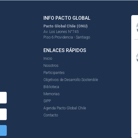
INFO PACTO GLOBAL
Pacto Global Chile (ONU)
Av. Los Leones N°745
Piso 6 Providencia - Santiago
ENLACES RÁPIDOS
Inicio
Nosotros
Participantes
Objetivos de Desarrollo Sostenible
Biblioteca
Memorias
SIPP
Agenda Pacto Global Chile
Contacto