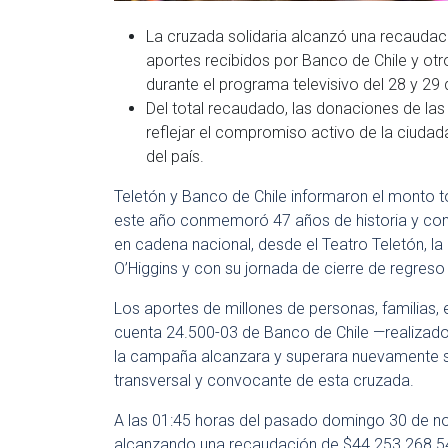
La cruzada solidaria alcanzó una recaudaci
aportes recibidos por Banco de Chile y o
durante el programa televisivo del 28 y 2
Del total recaudado, las donaciones de las
reflejar el compromiso activo de la ciudada
del país.
Teletón y Banco de Chile informaron el monto t
este año conmemoró 47 años de historia y con
en cadena nacional, desde el Teatro Teletón, la 
O’Higgins y con su jornada de cierre de regreso
Los aportes de millones de personas, familias, 
cuenta 24.500-03 de Banco de Chile —realizado
la campaña alcanzara y superara nuevamente s
transversal y convocante de esta cruzada.
A las 01:45 horas del pasado domingo 30 de nov
alcanzando una recaudación de $44.253.268.546