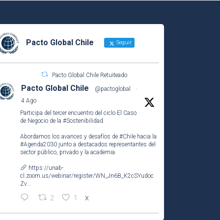
Pacto Global Chile
Seguir
Pacto Global Chile Retuiteado
Pacto Global Chile
@pactoglobal
·
4 Ago
Participa del tercer encuentro del ciclo El Caso
de Negocio de la
#Sostenibilidad
.
Abordamos los avances y desafíos de
#Chile
hacia la
#Agenda2030
junto a destacados representantes del
sector público, privado y la academia.
https://unab-
cl.zoom.us/webinar/register/WN_Jn6B_K2cSYudoc
Zv...
2
1
X