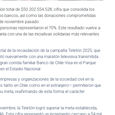
ón total de $50.202.554.528, cifra que consolida los
tros bancos, así como las donaciones comprometidas
9 de noviembre pasado.
 personas representaron el 70%. Este resultado vuelve a
nía con una de las iniciativas solidarias más relevantes
otal de la recaudación de la campaña Teletón 2025, que
tó nuevamente con una maratón televisiva transmitida
gran corrida familiar Banco de Chile-Visa en el Parque
 en el Estadio Nacional.
empresas y organizaciones de la sociedad civil en la
s tanto en Chile como en el extranjero— permitieron que
u meta, reafirmando de esta forma el carácter
iembre, la Teletón logró superar la meta establecida,
. Esta cifra representó un incremento cercano a $4 mil