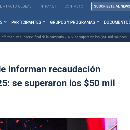
E A PACTO GLOBAL
INTRANET
CONTACTO
SUSCRIBETE AL NEW
S
PARTICIPANTES
GRUPOS Y PROGRAMAS
DOCUMENTO
e informan recaudación final de la campaña 2025: se superaron los $50 mil millones
le informan recaudación
25: se superaron los $50 mil