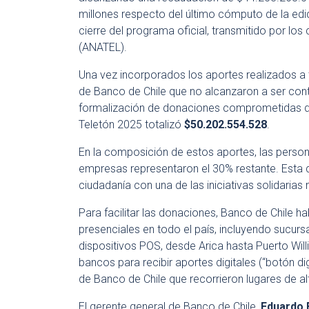
millones respecto del último cómputo de la edic
cierre del programa oficial, transmitido por lo
(ANATEL).
Una vez incorporados los aportes realizados a t
de Banco de Chile que no alcanzaron a ser conta
formalización de donaciones comprometidas du
Teletón 2025 totalizó
$50.202.554.528
.
En la composición de estos aportes, las person
empresas representaron el 30% restante. Esta d
ciudadanía con una de las iniciativas solidarias
Para facilitar las donaciones, Banco de Chile h
presenciales en todo el país, incluyendo sucursa
dispositivos POS, desde Arica hasta Puerto Will
bancos para recibir aportes digitales (“botón di
de Banco de Chile que recorrieron lugares de a
El gerente general de Banco de Chile,
Eduardo 