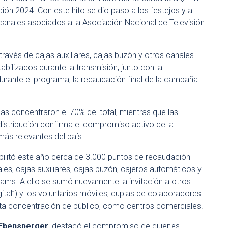
ión 2024. Con este hito se dio paso a los festejos y al
s canales asociados a la Asociación Nacional de Televisión
ravés de cajas auxiliares, cajas buzón y otros canales
bilizados durante la transmisión, junto con la
rante el programa, la recaudación final de la campaña
as concentraron el 70% del total, mientras que las
istribución confirma el compromiso activo de la
 más relevantes del país.
abilitó este año cerca de 3.000 puntos de recaudación
les, cajas auxiliares, cajas buzón, cajeros automáticos y
iams. A ello se sumó nuevamente la invitación a otros
gital”) y los voluntarios móviles, duplas de colaboradores
lta concentración de público, como centros comerciales.
Ebensperger
, destacó el compromiso de quienes