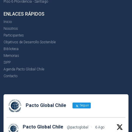
Piso 6 Providencia - Santiago
ENLACES RÁPIDOS
Inicio
Nosotros
Participantes
Objetivos de Desarrollo Sostenible
Biblioteca
Memorias
SIPP
Agenda Pacto Global Chile
Contacto
Pacto Global Chile
Seguir
Pacto Global Chile
@pactoglobal
·
6 Ago