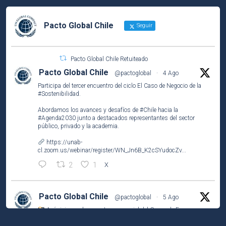
Pacto Global Chile
Seguir
Pacto Global Chile Retuiteado
Pacto Global Chile
@pactoglobal
·
4 Ago
Participa del tercer encuentro del ciclo El Caso de Negocio de la
#Sostenibilidad
.
Abordamos los avances y desafíos de
#Chile
hacia la
#Agenda2030
junto a destacados representantes del sector
público, privado y la academia.
https://unab-
cl.zoom.us/webinar/register/WN_Jn6B_K2cSYudocZv...
2
1
X
Pacto Global Chile
@pactoglobal
·
5 Ago
Así vivimos el encuentro presencial del Grupo de Empresas
Líderes por el
#ODS2
(#HambreCero) en
@NestleCL
.