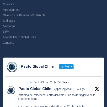
Nosotros
Participantes
Objetivos de Desarrollo Sostenible
Biblioteca
Memorias
SIPP
Agenda Pacto Global Chile
Contacto
Pacto Global Chile
Seguir
Pacto Global Chile Retuiteado
Pacto Global Chile
@pactoglobal
·
4 Ago
Participa del tercer encuentro del ciclo El Caso de Negocio de la
#Sostenibilidad
.
Abordamos los avances y desafíos de
#Chile
hacia la