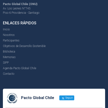
Pacto Global Chile (ONU)
Av. Los Leones N°745
Piso 6 Providencia - Santiago
ENLACES RÁPIDOS
Inicio
Nosotros
Participantes
Objetivos de Desarrollo Sostenible
Biblioteca
Memorias
SIPP
Agenda Pacto Global Chile
Contacto
Pacto Global Chile
Seguir