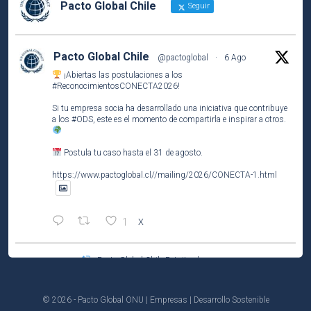
Pacto Global Chile
Seguir
Pacto Global Chile
@pactoglobal
·
6 Ago
¡Abiertas las postulaciones a los
#ReconocimientosCONECTA2026
!
Si tu empresa socia ha desarrollado una iniciativa que contribuye
a los
#ODS
, este es el momento de compartirla e inspirar a otros.
Postula tu caso hasta el 31 de agosto.
https://www.pactoglobal.cl//mailing/2026/CONECTA-1.html
1
X
Pacto Global Chile Retuiteado
Pacto Global Chile
@pactoglobal
·
4 Ago
Participa del tercer encuentro del ciclo El Caso de Negocio de la
© 2026 - Pacto Global ONU | Empresas | Desarrollo Sostenible
#Sostenibilidad
.