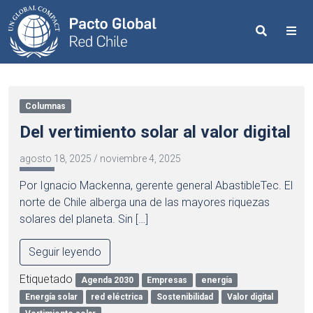
Search
Me
Columnas
Del vertimiento solar al valor digital
agosto 18, 2025
/
noviembre 4, 2025
Por Ignacio Mackenna, gerente general AbastibleTec. El
norte de Chile alberga una de las mayores riquezas
solares del planeta. Sin […]
Seguir leyendo
Etiquetado
Agenda 2030
Empresas
energía
Energía solar
red eléctrica
Sostenibilidad
Valor digital