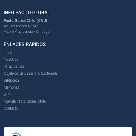
INFO PACTO GLOBAL
Pacto Global Chile (ONU)
Av. Los Leones N°745
Piso 6 Providencia - Santiago
ENLACES RÁPIDOS
Inicio
Nosotros
Participantes
Objetivos de Desarrollo Sostenible
Biblioteca
Memorias
SIPP
Agenda Pacto Global Chile
Contacto