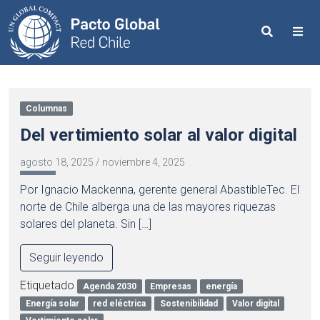
Search
Me
Columnas
Del vertimiento solar al valor digital
agosto 18, 2025
/
noviembre 4, 2025
Por Ignacio Mackenna, gerente general AbastibleTec. El
norte de Chile alberga una de las mayores riquezas
solares del planeta. Sin […]
Seguir leyendo
Etiquetado
Agenda 2030
Empresas
energía
Energía solar
red eléctrica
Sostenibilidad
Valor digital