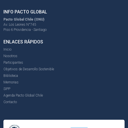
INFO PACTO GLOBAL
Pacto Global Chile (ONU)
Av. Los Leones N°745
Piso 6 Providencia - Santiago
ENLACES RÁPIDOS
Inicio
Nosotros
Participantes
Objetivos de Desarrollo Sostenible
Biblioteca
Memorias
SIPP
Agenda Pacto Global Chile
Contacto