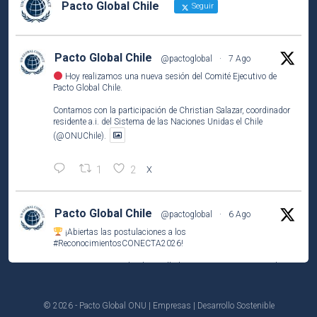
Pacto Global Chile
Seguir
Pacto Global Chile
@pactoglobal
·
7 Ago
Hoy realizamos una nueva sesión del Comité Ejecutivo de
Pacto Global Chile.
Contamos con la participación de Christian Salazar, coordinador
residente a.i. del Sistema de las Naciones Unidas el Chile
(@ONUChile).
1
2
X
Pacto Global Chile
@pactoglobal
·
6 Ago
¡Abiertas las postulaciones a los
#ReconocimientosCONECTA2026
!
Si tu empresa socia ha desarrollado una iniciativa que contribuye
a los
#ODS
, este es el momento de compartirla e inspirar a otros.
© 2026 - Pacto Global ONU | Empresas | Desarrollo Sostenible
Postula tu caso hasta el 31 de agosto.