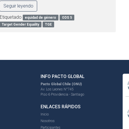
Seguir leyendo
Etiquetado
equidad de género
ODS 5
Target Gender Equality
TGE
INFO PACTO GLOBAL
Pacto Global Chile (ONU)
Av. Los Leones N°745
Piso 6 Providencia - Santiago
ENLACES RÁPIDOS
Inicio
Nosotros
Participantes