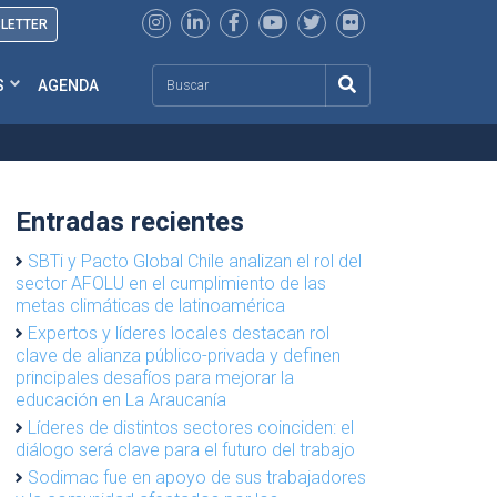
SLETTER
Search
S
AGENDA
Entradas recientes
SBTi y Pacto Global Chile analizan el rol del
sector AFOLU en el cumplimiento de las
metas climáticas de latinoamérica
Expertos y líderes locales destacan rol
clave de alianza público-privada y definen
principales desafíos para mejorar la
educación en La Araucanía
Líderes de distintos sectores coinciden: el
diálogo será clave para el futuro del trabajo
Sodimac fue en apoyo de sus trabajadores