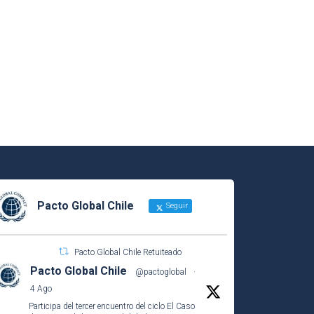
Pacto Global Chile
Seguir
Pacto Global Chile Retuiteado
Pacto Global Chile
@pactoglobal
·
4 Ago
Participa del tercer encuentro del ciclo El Caso