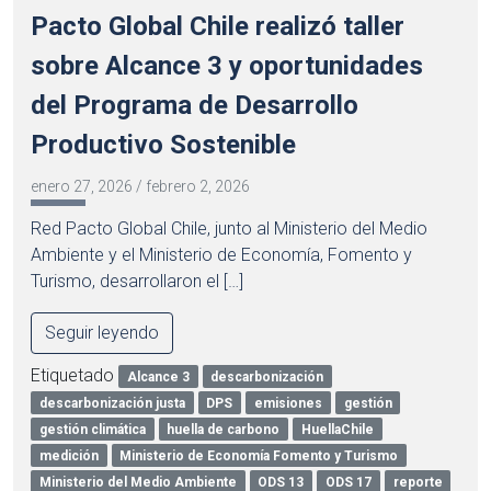
Pacto Global Chile realizó taller
sobre Alcance 3 y oportunidades
del Programa de Desarrollo
Productivo Sostenible
enero 27, 2026
/
febrero 2, 2026
Red Pacto Global Chile, junto al Ministerio del Medio
Ambiente y el Ministerio de Economía, Fomento y
Turismo, desarrollaron el […]
Seguir leyendo
Etiquetado
Alcance 3
descarbonización
descarbonización justa
DPS
emisiones
gestión
gestión climática
huella de carbono
HuellaChile
medición
Ministerio de Economía Fomento y Turismo
Ministerio del Medio Ambiente
ODS 13
ODS 17
reporte