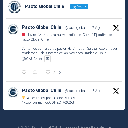
Pacto Global Chile
Seguir
Pacto Global Chile
@pactoglobal
·
7 Ago
Hoy realizamos una nueva sesión del Comité Ejecutivo de
Pacto Global Chile.
Contamos con la participación de Christian Salazar, coordinador
residente a.i. del Sistema de las Naciones Unidas el Chile
(@ONUChile).
1
2
X
Pacto Global Chile
@pactoglobal
·
6 Ago
¡Abiertas las postulaciones a los
#ReconocimientosCONECTA2026
!
Si tu empresa socia ha desarrollado una iniciativa que contribuye
a los
#ODS
, este es el momento de compartirla e inspirar a otros.
© 2026 - Pacto Global ONU | Empresas | Desarrollo Sostenible