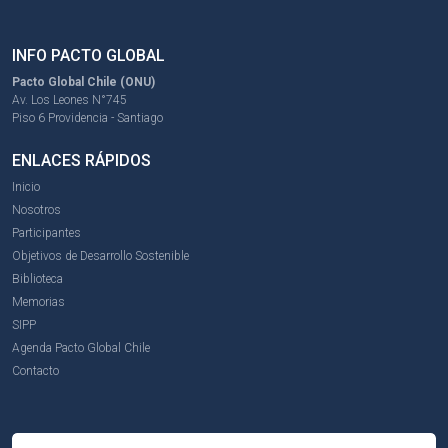
INFO PACTO GLOBAL
Pacto Global Chile (ONU)
Av. Los Leones N°745
Piso 6 Providencia - Santiago
ENLACES RÁPIDOS
Inicio
Nosotros
Participantes
Objetivos de Desarrollo Sostenible
Biblioteca
Memorias
SIPP
Agenda Pacto Global Chile
Contacto