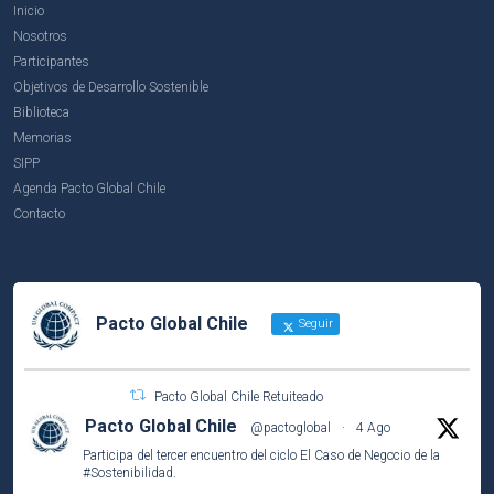
Inicio
Nosotros
Participantes
Objetivos de Desarrollo Sostenible
Biblioteca
Memorias
SIPP
Agenda Pacto Global Chile
Contacto
Pacto Global Chile
Seguir
Pacto Global Chile Retuiteado
Pacto Global Chile
@pactoglobal
·
4 Ago
Participa del tercer encuentro del ciclo El Caso de Negocio de la
#Sostenibilidad
.