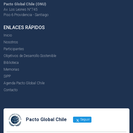
Pacto Global Chile (ONU)
Av. Los Leones N°745
Piso 6 Providencia - Santiago
ENLACES RÁPIDOS
Inicio
Nosotros
Participantes
Objetivos de Desarrollo Sostenible
Biblioteca
Memorias
SIPP
Agenda Pacto Global Chile
Contacto
Pacto Global Chile
Seguir