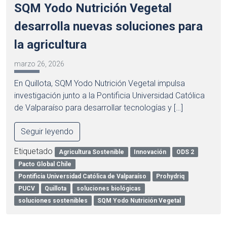
SQM Yodo Nutrición Vegetal
desarrolla nuevas soluciones para
la agricultura
marzo 26, 2026
En Quillota, SQM Yodo Nutrición Vegetal impulsa
investigación junto a la Pontificia Universidad Católica
de Valparaíso para desarrollar tecnologías y […]
Seguir leyendo
Etiquetado
Agricultura Sostenible
Innovación
ODS 2
Pacto Global Chile
Pontificia Universidad Católica de Valparaíso
Prohydriq
PUCV
Quillota
soluciones biológicas
soluciones sostenibles
SQM Yodo Nutrición Vegetal