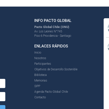
INFO PACTO GLOBAL
Pacto Global Chile (ONU)
Av. Los Leones N°745
Piso 6 Providencia - Santiago
ENLACES RÁPIDOS
Inicio
Nosotros
Participantes
Objetivos de Desarrollo Sostenible
Biblioteca
Memorias
SIPP
Agenda Pacto Global Chile
Contacto