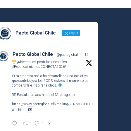
Pacto Global Chile
Seguir
Pacto Global Chile
@pactoglobal
·
15h
¡Abiertas las postulaciones a los
#ReconocimientosCONECTA2026
!
Si tu empresa socia ha desarrollado una iniciativa
que contribuye a los
#ODS
, este es el momento de
compartirla e inspirar a otros.
Postula tu caso hasta el 31 de agosto.
https://www.pactoglobal.cl//mailing/2026/CONECT
A-1.html
1
X