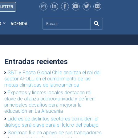
SLETTER
Search
S
AGENDA
Entradas recientes
SBTi y Pacto Global Chile analizan el rol del
sector AFOLU en el cumplimiento de las
metas climáticas de latinoamérica
Expertos y líderes locales destacan rol
clave de alianza público-privada y definen
principales desafíos para mejorar la
educación en La Araucanía
Líderes de distintos sectores coinciden: el
diálogo será clave para el futuro del trabajo
Sodimac fue en apoyo de sus trabajadores