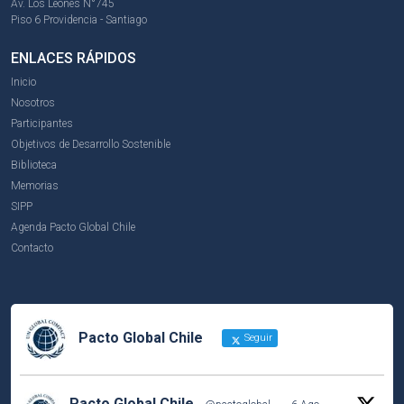
Av. Los Leones N°745
Piso 6 Providencia - Santiago
ENLACES RÁPIDOS
Inicio
Nosotros
Participantes
Objetivos de Desarrollo Sostenible
Biblioteca
Memorias
SIPP
Agenda Pacto Global Chile
Contacto
Pacto Global Chile
Seguir
Pacto Global Chile