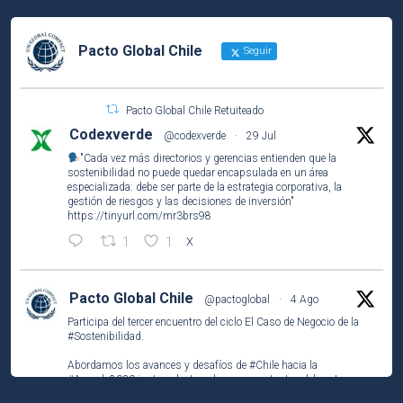
Pacto Global Chile
Seguir
Pacto Global Chile Retuiteado
Codexverde
@codexverde
·
29 Jul
"Cada vez más directorios y gerencias entienden que la
sostenibilidad no puede quedar encapsulada en un área
especializada: debe ser parte de la estrategia corporativa, la
gestión de riesgos y las decisiones de inversión"
https://tinyurl.com/mr3brs98
1
1
X
Pacto Global Chile
@pactoglobal
·
4 Ago
Participa del tercer encuentro del ciclo El Caso de Negocio de la
#Sostenibilidad
.
Abordamos los avances y desafíos de
#Chile
hacia la
#Agenda2030
junto a destacados representantes del sector
público, privado y la academia.