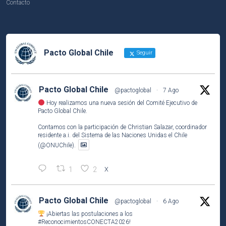
Contacto
Pacto Global Chile
Seguir
Pacto Global Chile
@pactoglobal
·
7 Ago
Hoy realizamos una nueva sesión del Comité Ejecutivo de
Pacto Global Chile.
Contamos con la participación de Christian Salazar, coordinador
residente a.i. del Sistema de las Naciones Unidas el Chile
(@ONUChile).
1
2
X
Pacto Global Chile
@pactoglobal
·
6 Ago
¡Abiertas las postulaciones a los
#ReconocimientosCONECTA2026
!