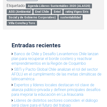
Etiquetado
Agenda Líderes Sustentables 2020 (ALAS20)
ASG (Ambiental
Enel Chile
Entel
rating Vigeo Eiris
Social y de Gobierno Corporativo)
sustentabilidad
Viña Concha y Toro
Entradas recientes
Banco de Chile y Desafío Levantemos Chile lanzan
plan para recuperar el borde costero y reactivar
emprendimientos en la Región de Coquimbo
SBTi y Pacto Global Chile analizan el rol del sector
AFOLU en el cumplimiento de las metas climáticas de
latinoamérica
Expertos y líderes locales destacan rol clave de
alianza público-privada y definen principales desafíos
para mejorar la educación en La Araucanía
Líderes de distintos sectores coinciden: el diálogo
será clave para el futuro del trabajo