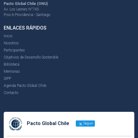
Pacto Global Chile (ONU)
Av. Los Leones N°745
Piso 6 Providencia - Santiago
ENLACES RÁPIDOS
Inicio
Nosotros
Participantes
Objetivos de Desarrollo Sostenible
Biblioteca
Memorias
SIPP
Agenda Pacto Global Chile
Contacto
Pacto Global Chile
Seguir