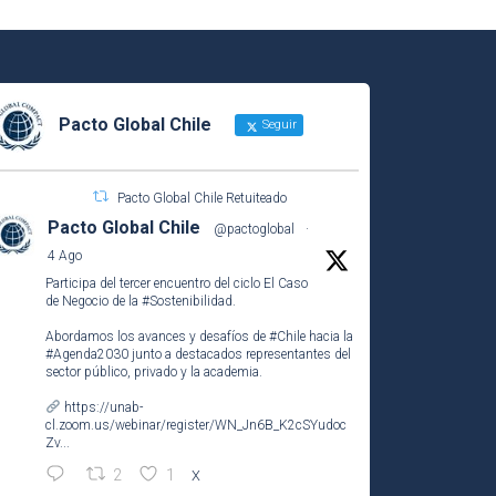
Pacto Global Chile
Seguir
Pacto Global Chile Retuiteado
Pacto Global Chile
@pactoglobal
·
4 Ago
Participa del tercer encuentro del ciclo El Caso
de Negocio de la
#Sostenibilidad
.
Abordamos los avances y desafíos de
#Chile
hacia la
#Agenda2030
junto a destacados representantes del
sector público, privado y la academia.
https://unab-
cl.zoom.us/webinar/register/WN_Jn6B_K2cSYudoc
Zv...
2
1
X