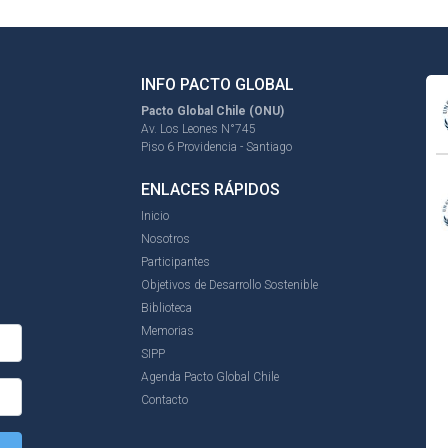
INFO PACTO GLOBAL
Pacto Global Chile (ONU)
Av. Los Leones N°745
Piso 6 Providencia - Santiago
ENLACES RÁPIDOS
Inicio
Nosotros
Participantes
Objetivos de Desarrollo Sostenible
Biblioteca
Memorias
SIPP
Agenda Pacto Global Chile
Contacto