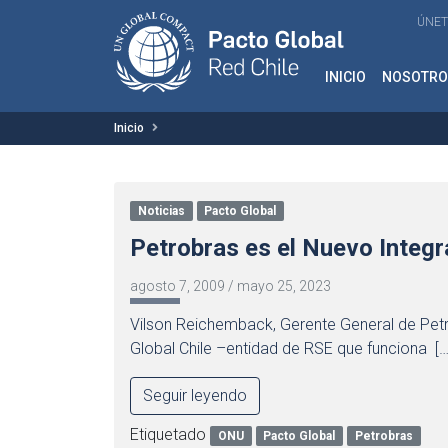
ÚNET
INICIO
NOSOTRO
Inicio
Noticias
Pacto Global
Petrobras es el Nuevo Integr
agosto 7, 2009
/
mayo 25, 2023
Vilson Reichemback, Gerente General de Petr
Global Chile –entidad de RSE que funciona […
Seguir leyendo
Etiquetado
ONU
Pacto Global
Petrobras