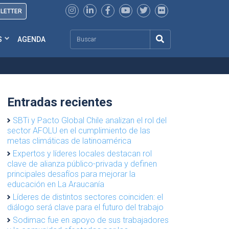
SLETTER
Search
S
AGENDA
Entradas recientes
SBTi y Pacto Global Chile analizan el rol del
sector AFOLU en el cumplimiento de las
metas climáticas de latinoamérica
Expertos y líderes locales destacan rol
clave de alianza público-privada y definen
principales desafíos para mejorar la
educación en La Araucanía
Líderes de distintos sectores coinciden: el
diálogo será clave para el futuro del trabajo
Sodimac fue en apoyo de sus trabajadores