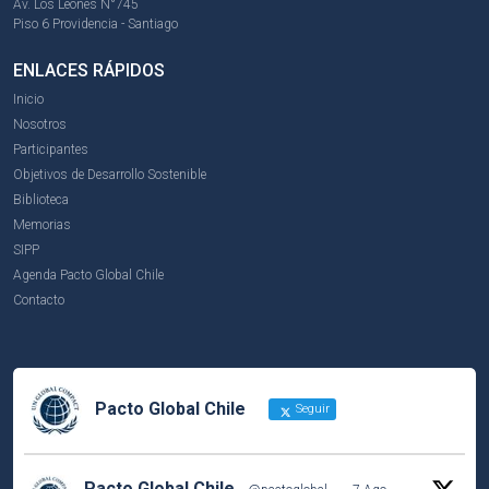
Av. Los Leones N°745
Piso 6 Providencia - Santiago
ENLACES RÁPIDOS
Inicio
Nosotros
Participantes
Objetivos de Desarrollo Sostenible
Biblioteca
Memorias
SIPP
Agenda Pacto Global Chile
Contacto
Pacto Global Chile
Seguir
Pacto Global Chile