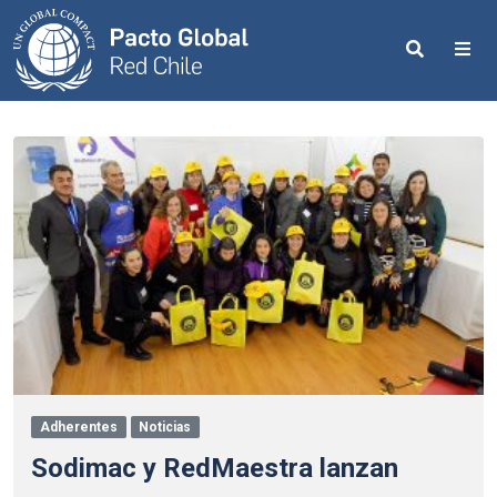
Search
Me
Adherentes
Noticias
Sodimac y RedMaestra lanzan