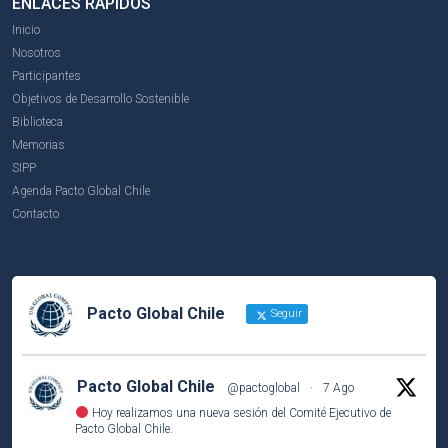
ENLACES RÁPIDOS
Inicio
Nosotros
Participantes
Objetivos de Desarrollo Sostenible
Biblioteca
Memorias
SIPP
Agenda Pacto Global Chile
Contacto
Pacto Global Chile
Seguir
Pacto Global Chile
@pactoglobal
·
7 Ago
Hoy realizamos una nueva sesión del Comité Ejecutivo de
Pacto Global Chile.