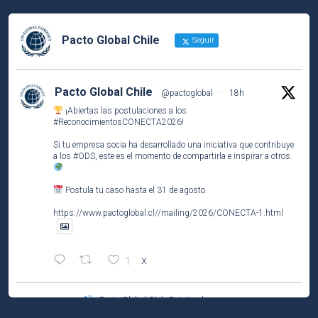
Pacto Global Chile
Seguir
Pacto Global Chile
@pactoglobal
·
18h
¡Abiertas las postulaciones a los
#ReconocimientosCONECTA2026
!
Si tu empresa socia ha desarrollado una iniciativa que contribuye
a los
#ODS
, este es el momento de compartirla e inspirar a otros.
Postula tu caso hasta el 31 de agosto.
https://www.pactoglobal.cl//mailing/2026/CONECTA-1.html
1
X
Pacto Global Chile Retuiteado