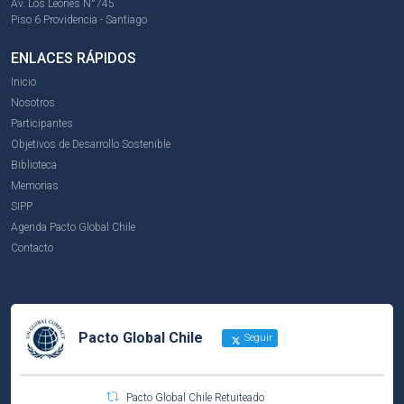
Av. Los Leones N°745
Piso 6 Providencia - Santiago
ENLACES RÁPIDOS
Inicio
Nosotros
Participantes
Objetivos de Desarrollo Sostenible
Biblioteca
Memorias
SIPP
Agenda Pacto Global Chile
Contacto
Pacto Global Chile
Seguir
Pacto Global Chile Retuiteado