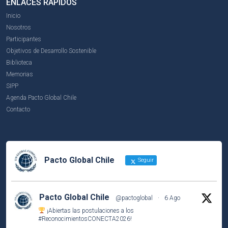
ENLACES RÁPIDOS
Inicio
Nosotros
Participantes
Objetivos de Desarrollo Sostenible
Biblioteca
Memorias
SIPP
Agenda Pacto Global Chile
Contacto
Pacto Global Chile
Seguir
Pacto Global Chile
@pactoglobal
·
6 Ago
¡Abiertas las postulaciones a los
#ReconocimientosCONECTA2026
!